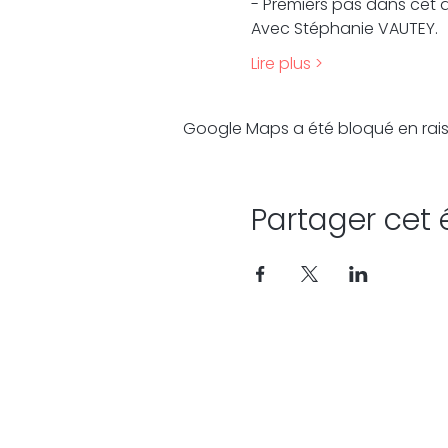
- Premiers pas dans cet a
Avec Stéphanie VAUTEY. 
Lire plus >
Google Maps a été bloqué en rais
Partager cet
janzu #avisojanzu la meilleure ecole de janzu