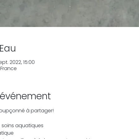
'Eau
ept. 2022, 15:00
, France
l'événement
oupçonné à partager!
s soins aquatiques
atique