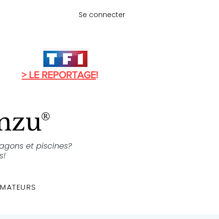
Se connecter
> LE REPORTAGE
!
anzu
®
lagons et piscines?
s!
MATEURS