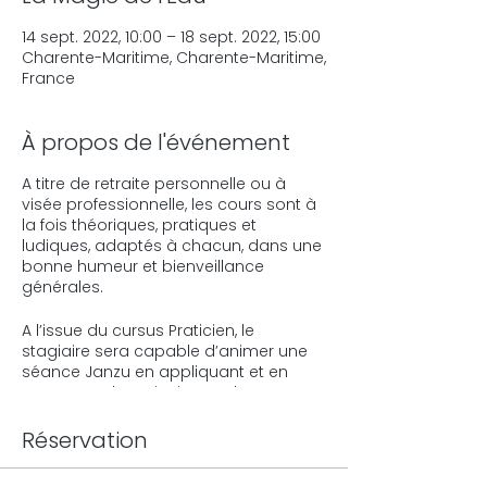
14 sept. 2022, 10:00 – 18 sept. 2022, 15:00
Charente-Maritime, Charente-Maritime,
France
À propos de l'événement
A titre de retraite personnelle ou à
visée professionnelle, les cours sont à
la fois théoriques, pratiques et
ludiques, adaptés à chacun, dans une
bonne humeur et bienveillance
générales.
A l’issue du cursus Praticien, le
stagiaire sera capable d’animer une
séance Janzu en appliquant et en
respectant les principes et les
mouvements de surface et
d’immersion enseignés.
Réservation
MODULE I : MOUVEMENTS DE SURFACE