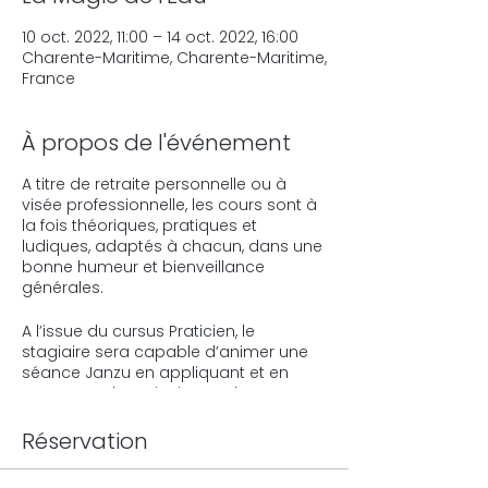
10 oct. 2022, 11:00 – 14 oct. 2022, 16:00
Charente-Maritime, Charente-Maritime,
France
À propos de l'événement
A titre de retraite personnelle ou à
visée professionnelle, les cours sont à
la fois théoriques, pratiques et
ludiques, adaptés à chacun, dans une
bonne humeur et bienveillance
générales.
A l’issue du cursus Praticien, le
stagiaire sera capable d’animer une
séance Janzu en appliquant et en
respectant les principes et les
mouvements de surface et
d’immersion enseignés.
Réservation
MODULE I : MOUVEMENTS DE SURFACE