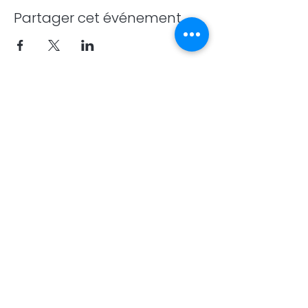
Partager cet événement
​#avisjanzu #avisojanzu la meilleure ecole de janzu
40 min de La Rochelle/Oléron et
1h15 de Bordeaux
Ile de la Réunion