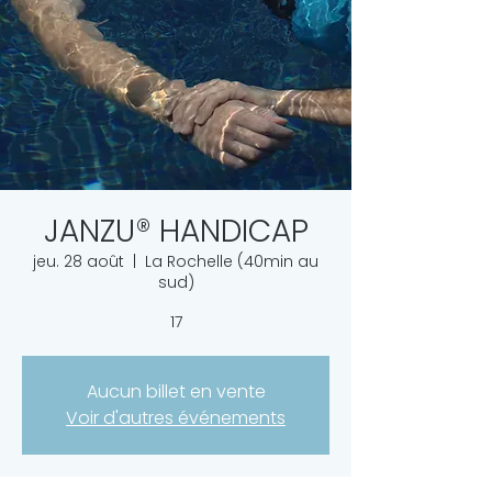
JANZU® HANDICAP
jeu. 28 août
  |  
La Rochelle (40min au
sud)
17
Aucun billet en vente
Voir d'autres événements