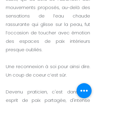
mouvements proposés, au-delà des
sensations de l’eau chaude
rassurante qui glisse sur la peau, fut
l’occasion de toucher avec émotion
des espaces de paix intérieurs
presque oubliés.
Une reconnexion à soi pour ainsi dire.
Un coup de coeur c’est sûr.
Devenu praticien, c'est dans cet
esprit de paix partagée, d'intense
douceur, d'accueil et d'écoute que je
souhaite à mon tour donner ce
précieux soin, porté par la magie de
l'eau.